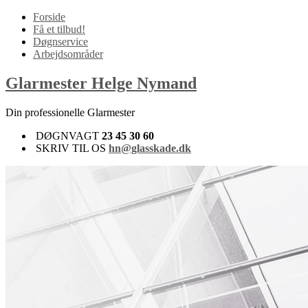
Forside
Få et tilbud!
Døgnservice
Arbejdsområder
Glarmester Helge Nymand
Din professionelle Glarmester
DØGNVAGT
23 45 30 60
SKRIV TIL OS
hn@glasskade.dk