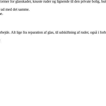
rmer for glasskader, knuste ruder og lignende til den private bolig, bu
r ud med det samme.
me.
jde. Alt lige fra reparation af glas, til udskiftning af ruder, også i fo
!